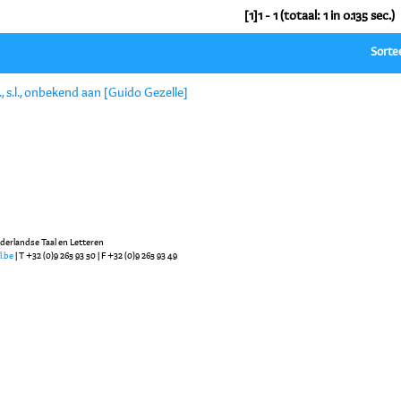
[1]1 - 1 (totaal: 1 in 0.135 sec.)
Sorte
., s.l., onbekend aan [Guido Gezelle]
ederlandse Taal en Letteren
l.be
| T +32 (0)9 265 93 50 | F +32 (0)9 265 93 49