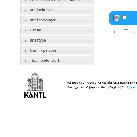
Correspondenten - personen
Briefschrijver
Briefontvanger
Datum
s.d
1
Brieftype
Naam - persoon
Titel - ander werk
(C) 2020 CTB - KANTL | Koninklijke Academie voor N
Koningstraat 18 | b-9000 Gent | Belgium | E
ctb@kant