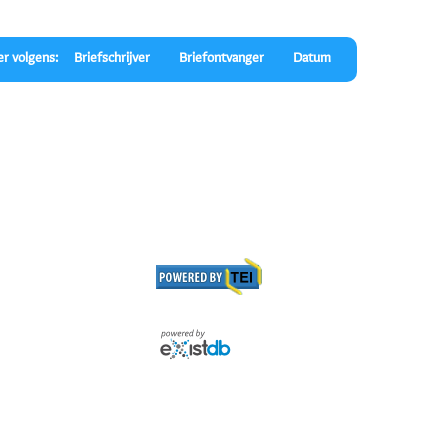
er volgens:
Briefschrijver
Briefontvanger
Datum