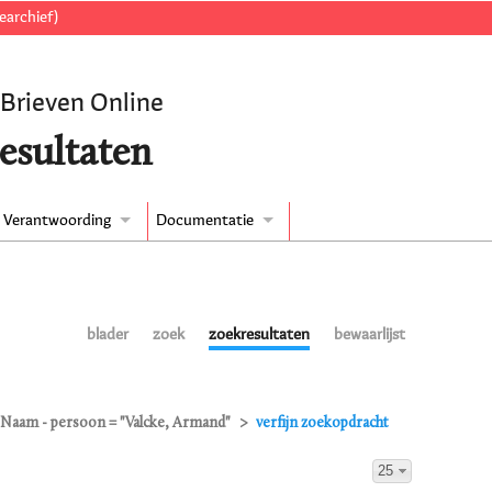
earchief)
 Brieven Online
esultaten
Verantwoording
Documentatie
blader
zoek
zoekresultaten
bewaarlijst
Naam - persoon = "Valcke, Armand"
verfijn zoekopdracht
25