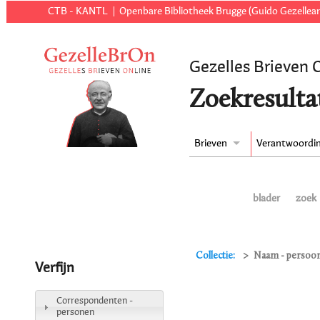
CTB - KANTL
Openbare Bibliotheek Brugge (Guido Gezellear
Gezelles Brieven 
Zoekresulta
Brieven
Verantwoordi
blader
zoek
Collectie:
Naam - persoon
Verfijn
Correspondenten -
personen