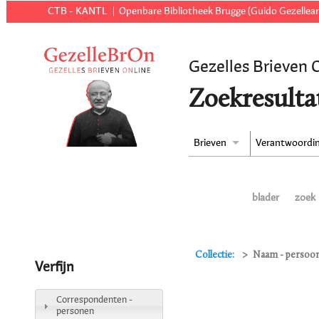
CTB - KANTL
Openbare Bibliotheek Brugge (Guido Gezellear
Gezelles Brieven 
Zoekresulta
Brieven
Verantwoordi
blader
zoek
Collectie:
Naam - persoon
Verfijn
Correspondenten -
personen