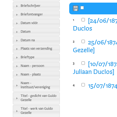
Briefschrijver
Briefontvanger
[24/06/187
1
Datum vóór
Duclos
Datum
Datum na
25/06/1874
2
Plaats van verzending
Gezelle]
Brieftype
[10/07/1874
3
Naam - persoon
Juliaan Duclos]
Naam - plaats
Naam -
15/07/1874
4
instituut/vereniging
Titel - gedicht van Guido
Gezelle
Titel - werk van Guido
Gezelle