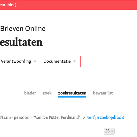
earchief)
 Brieven Online
esultaten
Verantwoording
Documentatie
blader
zoek
zoekresultaten
bewaarlijst
Naam - persoon = "Van De Putte, Ferdinand"
verfijn zoekopdracht
25