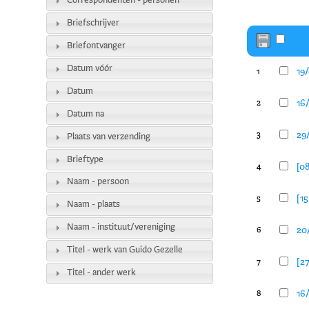
Correspondenten - personen
Briefschrijver
Briefontvanger
Datum vóór
19
1
Datum
16
2
Datum na
29/
3
Plaats van verzending
Brieftype
[08
4
Naam - persoon
[15
5
Naam - plaats
Naam - instituut/vereniging
20/
6
Titel - werk van Guido Gezelle
[27
7
Titel - ander werk
16/
8