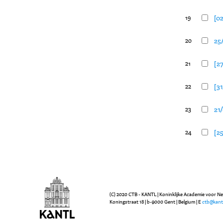
[02
19
25/
20
[27
21
[31
22
21
23
[25
24
(C) 2020 CTB - KANTL | Koninklijke Academie voor N
Koningstraat 18 | b-9000 Gent | Belgium | E
ctb@kant