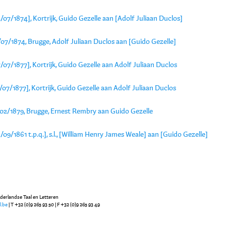
/07/1874], Kortrijk, Guido Gezelle aan [Adolf Juliaan Duclos]
07/1874, Brugge, Adolf Juliaan Duclos aan [Guido Gezelle]
/07/1877], Kortrijk, Guido Gezelle aan Adolf Juliaan Duclos
/07/1877], Kortrijk, Guido Gezelle aan Adolf Juliaan Duclos
/02/1879, Brugge, Ernest Rembry aan Guido Gezelle
/09/1861 t.p.q.], s.l., [William Henry James Weale] aan [Guido Gezelle]
ederlandse Taal en Letteren
l.be
| T +32 (0)9 265 93 50 | F +32 (0)9 265 93 49