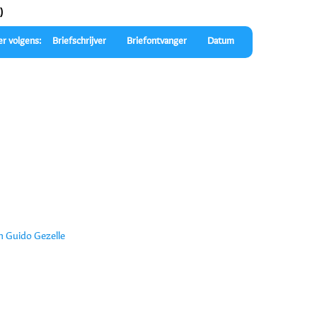
)
er volgens:
Briefschrijver
Briefontvanger
Datum
an Guido Gezelle