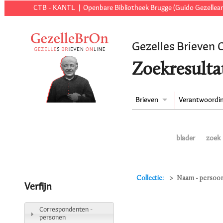
CTB - KANTL
Openbare Bibliotheek Brugge (Guido Gezellear
Gezelles Brieven 
Zoekresulta
Brieven
Verantwoordi
blader
zoek
Collectie:
Naam - persoon
Verfijn
Correspondenten -
personen