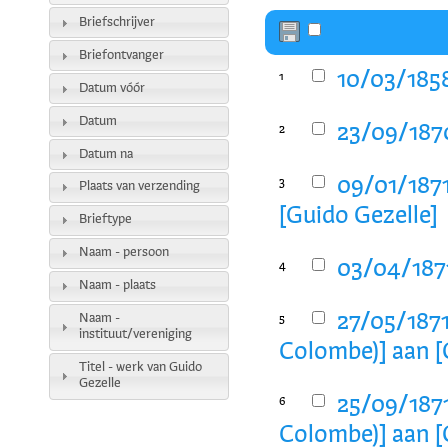
Briefschrijver
Briefontvanger
10/03/1858
1
Datum vóór
Datum
23/09/1870
2
Datum na
09/01/1871
3
Plaats van verzending
[Guido Gezelle]
Brieftype
Naam - persoon
03/04/1871
4
Naam - plaats
27/05/1871
Naam -
5
instituut/vereniging
Colombe)] aan [
Titel - werk van Guido
Gezelle
25/09/1871
6
Colombe)] aan [