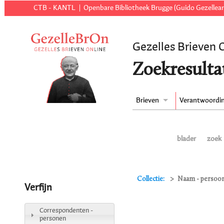
CTB - KANTL
Openbare Bibliotheek Brugge (Guido Gezellear
Gezelles Brieven 
Zoekresulta
Brieven
Verantwoordi
blader
zoek
Collectie:
Naam - persoon
Verfijn
Correspondenten -
personen