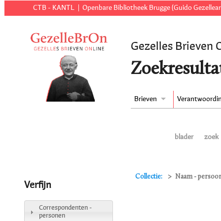
CTB - KANTL
Openbare Bibliotheek Brugge (Guido Gezellear
Gezelles Brieven 
Zoekresulta
Brieven
Verantwoordi
blader
zoek
Collectie:
Naam - persoon
Verfijn
Correspondenten -
personen