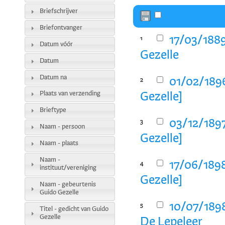
Briefschrijver
Briefontvanger
17/03/1889
1
Datum vóór
Gezelle
Datum
Datum na
01/02/1896
2
Plaats van verzending
Gezelle]
Brieftype
03/12/1897
3
Naam - persoon
Gezelle]
Naam - plaats
Naam -
17/06/1898
4
instituut/vereniging
Gezelle]
Naam - gebeurtenis
Guido Gezelle
10/07/189
5
Titel - gedicht van Guido
Gezelle
De Lepeleer