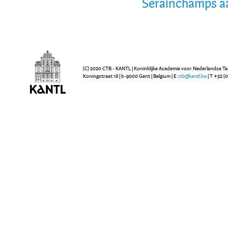
Serainchamps aa
(C) 2020 CTB - KANTL | Koninklijke Academie voor Nederlandse Ta
Koningstraat 18 | b-9000 Gent | Belgium | E
ctb@kantl.be
| T +32 (0