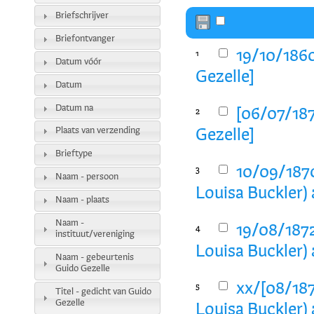
Briefschrijver
Briefontvanger
19/10/1860
1
Datum vóór
Gezelle]
Datum
Datum na
[06/07/187
2
Plaats van verzending
Gezelle]
Brieftype
10/09/1870
3
Naam - persoon
Louisa Buckler) 
Naam - plaats
Naam -
19/08/1872
4
instituut/vereniging
Louisa Buckler) 
Naam - gebeurtenis
Guido Gezelle
xx/[08/187
5
Titel - gedicht van Guido
Gezelle
Louisa Buckler) 