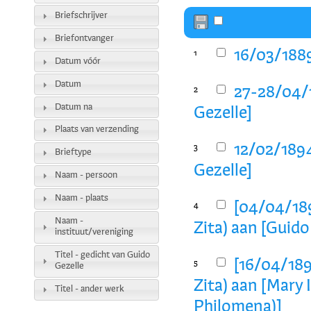
Briefschrijver
Briefontvanger
16/03/1889
1
Datum vóór
Datum
27-28/04/
2
Datum na
Gezelle]
Plaats van verzending
12/02/189
3
Brieftype
Gezelle]
Naam - persoon
Naam - plaats
[04/04/189
4
Naam -
Zita) aan [Guido
instituut/vereniging
Titel - gedicht van Guido
[16/04/189
5
Gezelle
Zita) aan [Mary
Titel - ander werk
Philomena)]