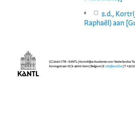
s.d., Kortr
6
Raphaël) aan [G
(C) 2020 CTB - KANTL | Koninklijke Academie voor Nederlandse Ta
Koningstraat 18 | b-9000 Gent | Belgium | E
ctb@kantl.be
| T +32 (0