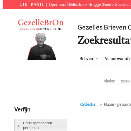
CTB - KANTL
Openbare Bibliotheek Brugge (Guido Gezellear
Gezelles Brieven 
Zoekresulta
Brieven
Verantwoordi
blader
zoek
Collectie:
Naam - persoon
Verfijn
Correspondenten -
personen