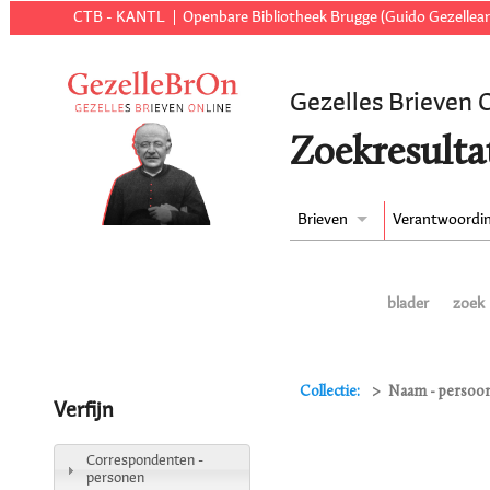
CTB - KANTL
Openbare Bibliotheek Brugge (Guido Gezellear
Gezelles Brieven 
Zoekresulta
Brieven
Verantwoordi
blader
zoek
Collectie:
Naam - persoon 
Verfijn
Correspondenten -
personen