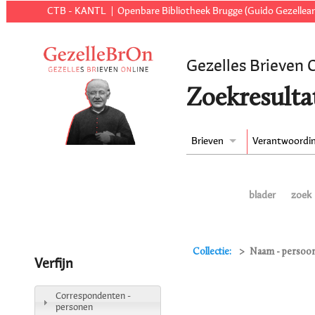
CTB - KANTL
Openbare Bibliotheek Brugge (Guido Gezellear
Gezelles Brieven 
Zoekresulta
Brieven
Verantwoordi
blader
zoek
Collectie:
Naam - persoon 
Verfijn
Correspondenten -
personen