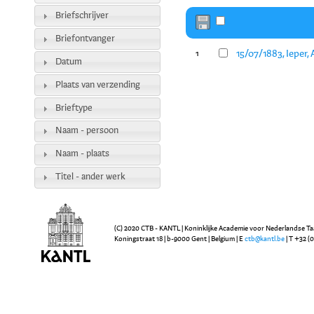
Briefschrijver
Briefontvanger
15/07/1883, Ieper,
1
Datum
Plaats van verzending
Brieftype
Naam - persoon
Naam - plaats
Titel - ander werk
(C) 2020 CTB - KANTL | Koninklijke Academie voor Nederlandse Ta
Koningstraat 18 | b-9000 Gent | Belgium | E
ctb@kantl.be
| T +32 (0