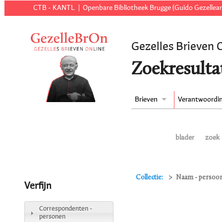
CTB - KANTL
Openbare Bibliotheek Brugge (Guido Gezellear
Gezelles Brieven 
Zoekresulta
Brieven
Verantwoordi
blader
zoek
Collectie:
Naam - persoon
Verfijn
Correspondenten -
personen