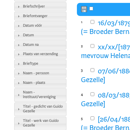
Briefschrijver
Briefontvanger
16/03/187
1
Datum vóór
(= Broeder Bern
Datum
Datum na
xx/xx/[187
2
Plaats van verzending
mevrouw Helena 
Brieftype
07/06/188
3
Naam - persoon
Gezelle]
Naam - plaats
Naam -
08/03/1883
4
instituut/vereniging
Gezelle]
Titel - gedicht van Guido
Gezelle
[26/04/188
5
Titel - werk van Guido
Gezelle
(= Broeder Bern