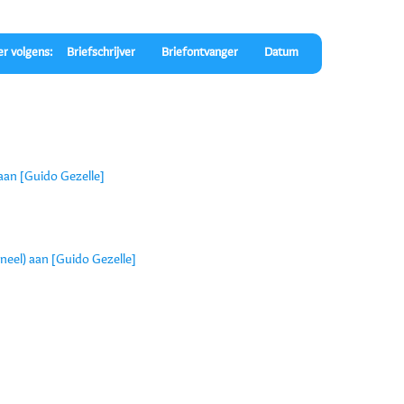
er volgens:
Briefschrijver
Briefontvanger
Datum
 aan [Guido Gezelle]
eel) aan [Guido Gezelle]