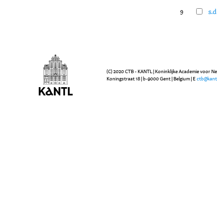
s.d
9
(C) 2020 CTB - KANTL | Koninklijke Academie voor N
Koningstraat 18 | b-9000 Gent | Belgium | E
ctb@kant