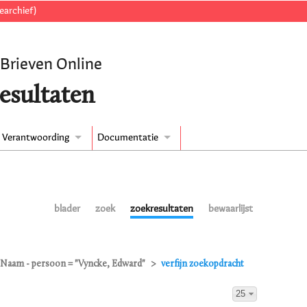
earchief)
 Brieven Online
esultaten
Verantwoording
Documentatie
blader
zoek
zoekresultaten
bewaarlijst
Naam - persoon = "Vyncke, Edward"
verfijn zoekopdracht
25