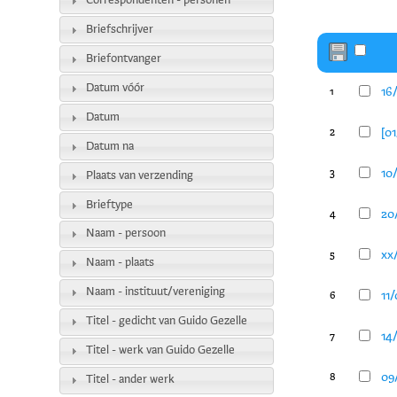
Correspondenten - personen
Briefschrijver
Briefontvanger
Datum vóór
16
1
Datum
[0
2
Datum na
10/
3
Plaats van verzending
Brieftype
20/
4
Naam - persoon
xx
5
Naam - plaats
Naam - instituut/vereniging
11
6
Titel - gedicht van Guido Gezelle
14
7
Titel - werk van Guido Gezelle
09/
8
Titel - ander werk