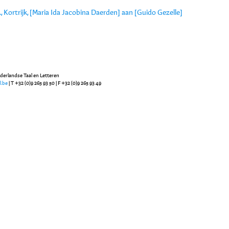
., Kortrijk, [Maria Ida Jacobina Daerden] aan [Guido Gezelle]
ederlandse Taal en Letteren
l.be
| T +32 (0)9 265 93 50 | F +32 (0)9 265 93 49