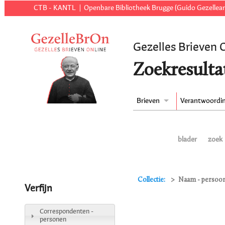
CTB - KANTL
Openbare Bibliotheek Brugge (Guido Gezellear
Gezelles Brieven 
Zoekresulta
Brieven
Verantwoordi
blader
zoek
Collectie:
Naam - persoon
Verfijn
Correspondenten -
personen