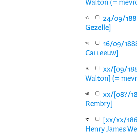
Walton (= mevr
24/09/1882
13
Gezelle]
16/09/1888
14
Catteeuw]
xx/[09/188
15
Walton] (= mevr
xx/[08?/18
16
Rembry]
[xx/xx/1860
17
Henry James Wea