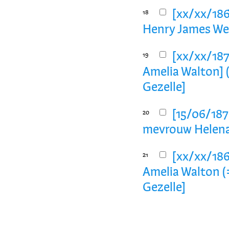
[xx/xx/1863
18
Henry James Wea
[xx/xx/1871
19
Amelia Walton] 
Gezelle]
[15/06/187
20
mevrouw Helena 
[xx/xx/1860
21
Amelia Walton (
Gezelle]