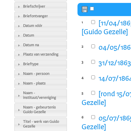
Briefschrijver
Briefontvanger
[11/04/186
1
Datum vóór
[Guido Gezelle]
Datum
Datum na
04/05/1863
2
Plaats van verzending
31/12/1863
3
Brieftype
Naam - persoon
14/07/1864
4
Naam - plaats
[rond 15/0
Naam -
5
instituut/vereniging
Gezelle]
Naam - gebeurtenis
Guido Gezelle
05/07/1865
6
Titel - werk van Guido
Gezelle]
Gezelle