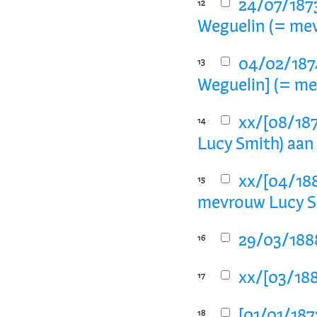
24/07/187
12
Weguelin (= me
04/02/187
13
Weguelin] (= m
xx/[08/187
14
Lucy Smith) aan
xx/[04/188
15
mevrouw Lucy Sm
29/03/1888
16
xx/[03/188
17
[01/01/1873
18