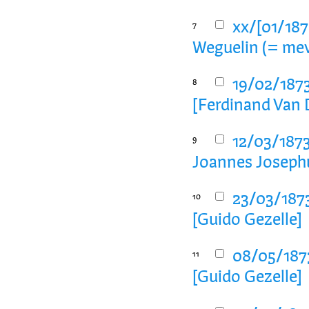
xx/[01/187
7
Weguelin (= me
19/02/1873
8
[Ferdinand Van 
12/03/1873
9
Joannes Josephu
23/03/1873
10
[Guido Gezelle]
08/05/1873
11
[Guido Gezelle]