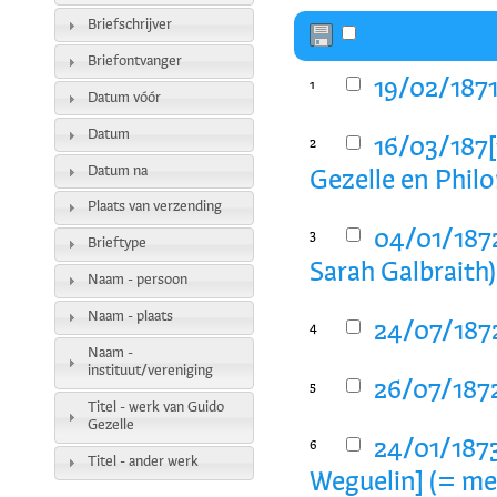
Briefschrijver
Briefontvanger
19/02/1871
1
Datum vóór
Datum
16/03/187[
2
Datum na
Gezelle en Phi
Plaats van verzending
04/01/1872
3
Brieftype
Sarah Galbraith)
Naam - persoon
Naam - plaats
24/07/1872
4
Naam -
instituut/vereniging
26/07/1872
5
Titel - werk van Guido
Gezelle
24/01/1873
6
Titel - ander werk
Weguelin] (= m