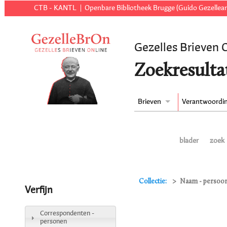
CTB - KANTL
Openbare Bibliotheek Brugge (Guido Gezellear
Gezelles Brieven 
Zoekresulta
Brieven
Verantwoordi
blader
zoek
Collectie:
Naam - persoon
Verfijn
Correspondenten -
personen