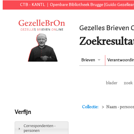
CTB - KANTL
Openbare Bibliotheek Brugge (Guido Gezellear
Gezelles Brieven 
Zoekresulta
Brieven
Verantwoordi
blader
zoek
Collectie:
Naam - persoon
Verfijn
Correspondenten -
personen