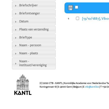
Briefschrijver
Briefontvanger
[13/10/1887], Vilv
1
Datum
Plaats van verzending
Brieftype
Naam - persoon
Naam - plaats
Naam -
instituut/vereniging
(C) 2020 CTB - KANTL | Koninklijke Academie voor Nederlandse Ta
Koningstraat 18 | b-9000 Gent | Belgium | E
ctb@kantl.be
| T +32 (0