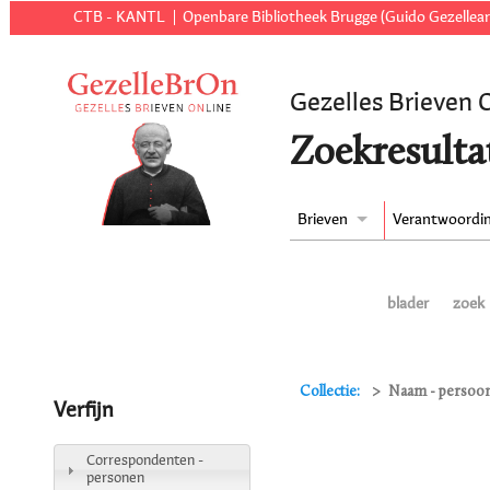
CTB - KANTL
Openbare Bibliotheek Brugge (Guido Gezellear
Gezelles Brieven 
Zoekresulta
Brieven
Verantwoordi
blader
zoek
Collectie:
Naam - persoon
Verfijn
Correspondenten -
personen