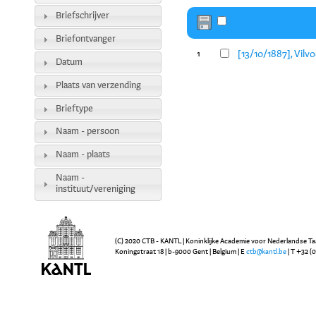
Briefschrijver
Briefontvanger
[13/10/1887], Vilv
1
Datum
Plaats van verzending
Brieftype
Naam - persoon
Naam - plaats
Naam -
instituut/vereniging
(C) 2020 CTB - KANTL | Koninklijke Academie voor Nederlandse Ta
Koningstraat 18 | b-9000 Gent | Belgium | E
ctb@kantl.be
| T +32 (0