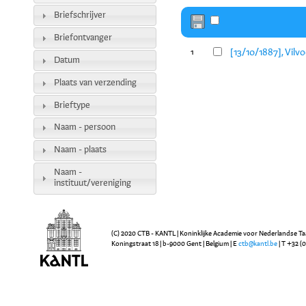
Briefschrijver
Briefontvanger
[13/10/1887], Vilv
1
Datum
Plaats van verzending
Brieftype
Naam - persoon
Naam - plaats
Naam -
instituut/vereniging
(C) 2020 CTB - KANTL | Koninklijke Academie voor Nederlandse Ta
Koningstraat 18 | b-9000 Gent | Belgium | E
ctb@kantl.be
| T +32 (0