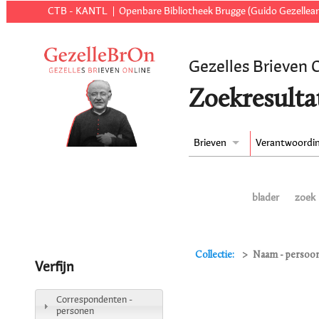
CTB - KANTL
Openbare Bibliotheek Brugge (Guido Gezellear
Gezelles Brieven 
Zoekresulta
Brieven
Verantwoordi
blader
zoek
Collectie:
Naam - persoon 
Verfijn
Correspondenten -
personen