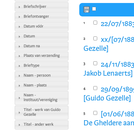
Briefschrijver
Briefontvanger
22/07/1883
1
Datum vóór
Datum
xx/[07/188
2
Datum na
Gezelle]
Plaats van verzending
24/11/1883
3
Brieftype
Jakob Lenaerts]
Naam - persoon
Naam - plaats
29/09/1899
4
Naam -
[Guido Gezelle]
instituut/vereniging
Titel - werk van Guido
[01/06/1883
5
Gezelle
De Gheldere aan
Titel - ander werk