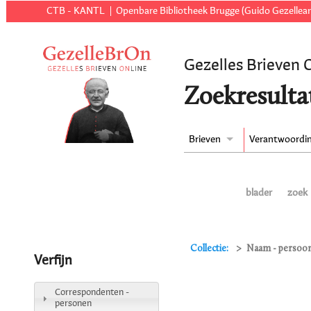
CTB - KANTL
Openbare Bibliotheek Brugge (Guido Gezellear
Gezelles Brieven 
Zoekresulta
Brieven
Verantwoordi
blader
zoek
Collectie:
Naam - persoon
Verfijn
Correspondenten -
personen