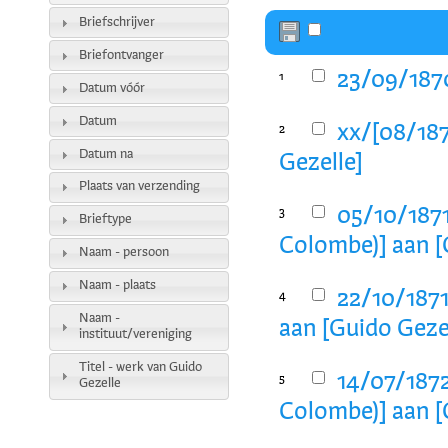
Briefschrijver
Briefontvanger
23/09/1870
1
Datum vóór
Datum
xx/[08/187
2
Datum na
Gezelle]
Plaats van verzending
05/10/1871
3
Brieftype
Colombe)] aan [
Naam - persoon
Naam - plaats
22/10/1871
4
Naam -
aan [Guido Geze
instituut/vereniging
Titel - werk van Guido
14/07/1872
5
Gezelle
Colombe)] aan [