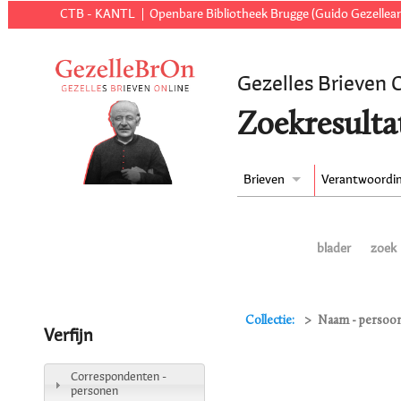
CTB - KANTL
Openbare Bibliotheek Brugge (Guido Gezellear
Gezelles Brieven 
Zoekresulta
Brieven
Verantwoordi
blader
zoek
Collectie:
Naam - persoon
Verfijn
Correspondenten -
personen