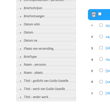
Correspondenten - personen
Briefschrijver
Briefontvanger
Datum vóór
25/
1
Datum
04/
2
Datum na
[26
3
Plaats van verzending
Brieftype
05/
4
Naam - persoon
[30
5
Naam - plaats
Titel - gedicht van Guido Gezelle
[xx
6
Titel - werk van Guido Gezelle
[16
7
Titel - ander werk