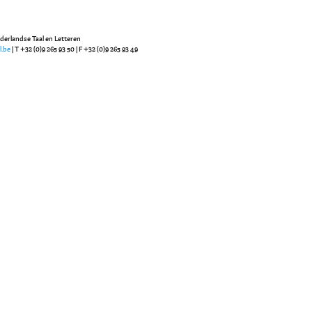
ederlandse Taal en Letteren
l.be
| T +32 (0)9 265 93 50 | F +32 (0)9 265 93 49