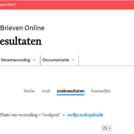
earchief)
 Brieven Online
esultaten
Verantwoording
Documentatie
blader
zoek
zoekresultaten
bewaarlijst
Plaats van verzending = "Avelgem"
verfijn zoekopdracht
25