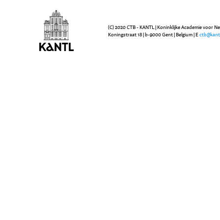
(C) 2020 CTB - KANTL | Koninklijke Academie voor N
Koningstraat 18 | b-9000 Gent | Belgium | E
ctb@kant