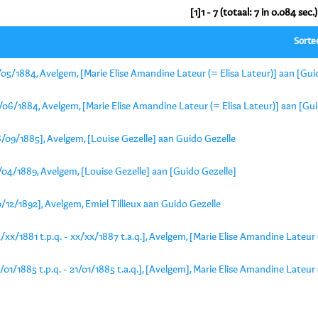
[1]1 - 7 (totaal: 7 in 0.084 sec.)
Sorte
05/1884, Avelgem, [Marie Elise Amandine Lateur (= Elisa Lateur)] aan [Gui
06/1884, Avelgem, [Marie Elise Amandine Lateur (= Elisa Lateur)] aan [Gui
/09/1885], Avelgem, [Louise Gezelle] aan Guido Gezelle
04/1889, Avelgem, [Louise Gezelle] aan [Guido Gezelle]
/12/1892], Avelgem, Emiel Tillieux aan Guido Gezelle
/xx/1881 t.p.q. - xx/xx/1887 t.a.q.], Avelgem, [Marie Elise Amandine Lateur 
/01/1885 t.p.q. - 21/01/1885 t.a.q.], [Avelgem], Marie Elise Amandine Lateur