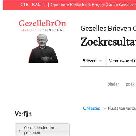
CTB - KANTL
Openbare Bibliotheek Brugge (Guido Gezellear
Gezelles Brieven 
Zoekresulta
Brieven
Verantwoordi
blader
zoek
Collectie:
Plaats van verz
Verfijn
Correspondenten -
personen