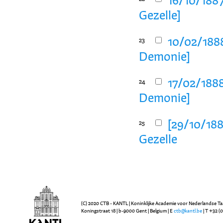
16/10/1887
Gezelle]
10/02/1888
23
Demonie]
17/02/1888
24
Demonie]
[29/10/188
25
Gezelle
(C) 2020 CTB - KANTL | Koninklijke Academie voor Nederlandse Ta
Koningstraat 18 | b-9000 Gent | Belgium | E
ctb@kantl.be
| T +32 (0