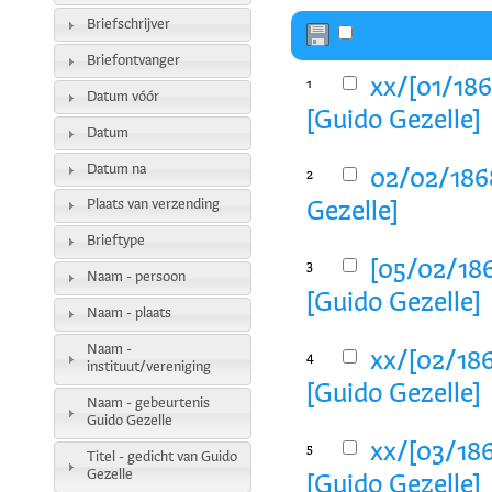
Briefschrijver
Briefontvanger
xx/[01/186
1
Datum vóór
[Guido Gezelle]
Datum
Datum na
02/02/1868
2
Plaats van verzending
Gezelle]
Brieftype
[05/02/186
3
Naam - persoon
[Guido Gezelle]
Naam - plaats
Naam -
xx/[02/186
4
instituut/vereniging
[Guido Gezelle]
Naam - gebeurtenis
Guido Gezelle
xx/[03/186
5
Titel - gedicht van Guido
Gezelle
[Guido Gezelle]