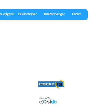
er volgens:
Briefschrijver
Briefontvanger
Datum