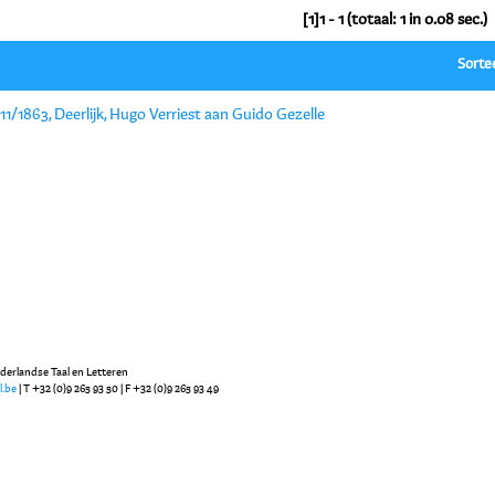
[1]1 - 1 (totaal: 1 in 0.08 sec.)
Sorte
11/1863, Deerlijk, Hugo Verriest aan Guido Gezelle
ederlandse Taal en Letteren
l.be
| T +32 (0)9 265 93 50 | F +32 (0)9 265 93 49