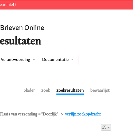
earchief)
 Brieven Online
esultaten
Verantwoording
Documentatie
blader
zoek
zoekresultaten
bewaarlijst
Plaats van verzending = "Deerlijk"
verfijn zoekopdracht
25