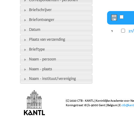
Correspondenten - personen
Briefschrijver
Briefontvanger
Datum
21/
1
Plaats van verzending
Brieftype
Naam - persoon
Naam - plaats
Naam - instituut/vereniging
(C) 2020 CTB - KANTL | Koninklijke Academie voor N
Koningstraat 18 | b-9000 Gent | Belgium | E
ctb@kant