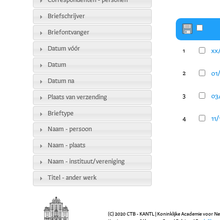
Correspondenten - personen
Briefschrijver
Briefontvanger
Datum vóór
xx
1
Datum
01
2
Datum na
03
3
Plaats van verzending
Brieftype
11
4
Naam - persoon
Naam - plaats
Naam - instituut/vereniging
Titel - ander werk
(C) 2020 CTB - KANTL | Koninklijke Academie voor N