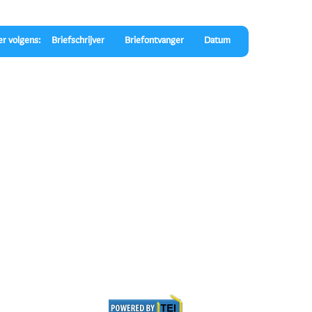
er volgens:
Briefschrijver
Briefontvanger
Datum