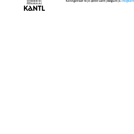
Koningstraat 18 | b-9000 Gent | Belgium | E
ctb@kant