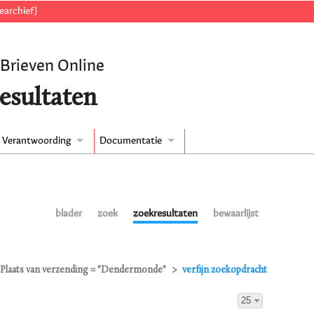
earchief)
 Brieven Online
esultaten
Verantwoording
Documentatie
blader
zoek
zoekresultaten
bewaarlijst
Plaats van verzending = "Dendermonde"
verfijn zoekopdracht
25