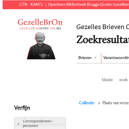
CTB - KANTL
Openbare Bibliotheek Brugge (Guido Gezellear
Gezelles Brieven 
Zoekresulta
Brieven
Verantwoordi
blader
zoek
Collectie:
Plaats van verz
Verfijn
Correspondenten -
personen