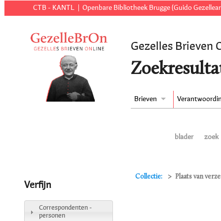
CTB - KANTL
Openbare Bibliotheek Brugge (Guido Gezellear
Gezelles Brieven 
Zoekresulta
Brieven
Verantwoordi
blader
zoek
Collectie:
Plaats van verz
Verfijn
Correspondenten -
personen