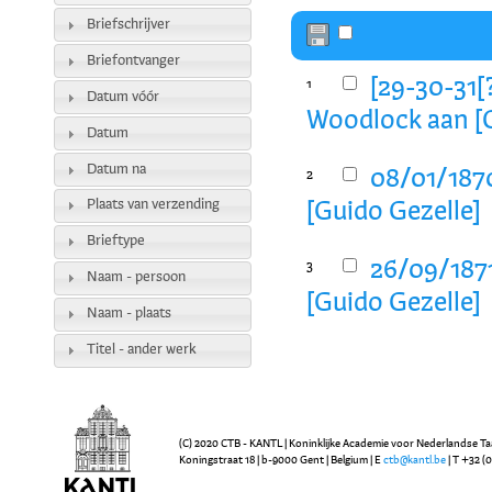
Briefschrijver
Briefontvanger
[29-30-31[
1
Datum vóór
Woodlock aan [G
Datum
Datum na
08/01/187
2
Plaats van verzending
[Guido Gezelle]
Brieftype
26/09/187
3
Naam - persoon
[Guido Gezelle]
Naam - plaats
Titel - ander werk
(C) 2020 CTB - KANTL | Koninklijke Academie voor Nederlandse Ta
Koningstraat 18 | b-9000 Gent | Belgium | E
ctb@kantl.be
| T +32 (0