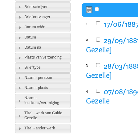
Briefschrijver
Briefontvanger
17/06/1887
1
Datum vóór
Datum
29/09/1887
2
Datum na
Gezelle]
Plaats van verzending
28/03/1888
3
Brieftype
Gezelle]
Naam - persoon
Naam - plaats
07/08/1890
4
Naam -
Gezelle
instituut/vereniging
Titel - werk van Guido
Gezelle
Titel - ander werk