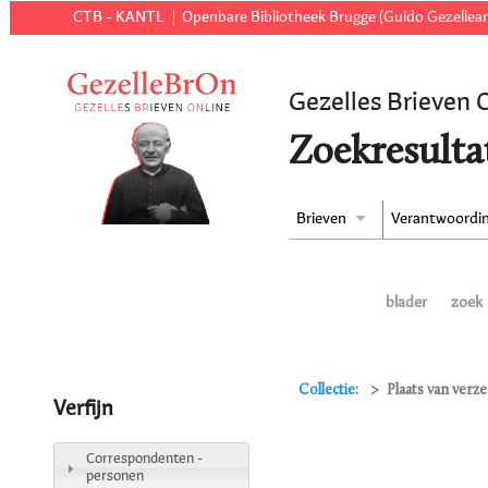
CTB - KANTL
Openbare Bibliotheek Brugge (Guido Gezellear
Gezelles Brieven 
Zoekresulta
Brieven
Verantwoordi
blader
zoek
Collectie:
Plaats van verz
Verfijn
Correspondenten -
personen