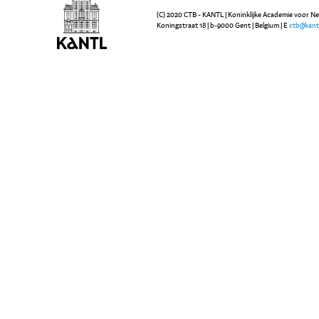
(C) 2020 CTB - KANTL | Koninklijke Academie voor N
Koningstraat 18 | b-9000 Gent | Belgium | E
ctb@kant