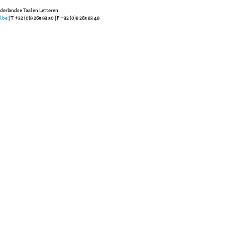
ederlandse Taal en Letteren
l.be
| T +32 (0)9 265 93 50 | F +32 (0)9 265 93 49