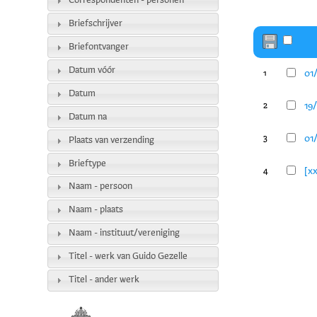
Correspondenten - personen
Briefschrijver
Briefontvanger
Datum vóór
01
1
Datum
19
2
Datum na
01
3
Plaats van verzending
Brieftype
[xx
4
Naam - persoon
Naam - plaats
Naam - instituut/vereniging
Titel - werk van Guido Gezelle
Titel - ander werk