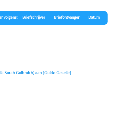
er volgens:
Briefschrijver
Briefontvanger
Datum
ilia Sarah Galbraith) aan [Guido Gezelle]