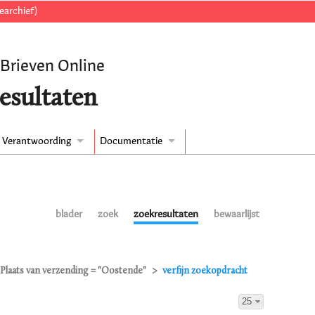
earchief)
 Brieven Online
esultaten
Verantwoording
Documentatie
blader
zoek
zoekresultaten
bewaarlijst
Plaats van verzending = "Oostende"
verfijn zoekopdracht
25