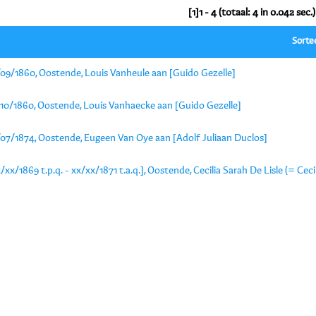
[1]1 - 4 (totaal: 4 in 0.042 sec.)
Sorte
/09/1860, Oostende, Louis Vanheule aan [Guido Gezelle]
/10/1860, Oostende, Louis Vanhaecke aan [Guido Gezelle]
/07/1874, Oostende, Eugeen Van Oye aan [Adolf Juliaan Duclos]
/xx/1869 t.p.q. - xx/xx/1871 t.a.q.], Oostende, Cecilia Sarah De Lisle (= Cec