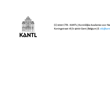
(C) 2020 CTB - KANTL | Koninklijke Academie voor N
Koningstraat 18 | b-9000 Gent | Belgium | E
ctb@kant