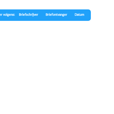
er volgens:
Briefschrijver
Briefontvanger
Datum