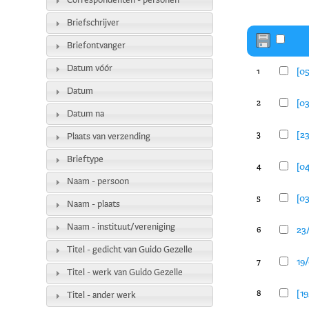
Correspondenten - personen
Briefschrijver
Briefontvanger
Datum vóór
[05
1
Datum
[03
2
Datum na
[23
3
Plaats van verzending
Brieftype
[04
4
Naam - persoon
[03
5
Naam - plaats
Naam - instituut/vereniging
23
6
Titel - gedicht van Guido Gezelle
19
7
Titel - werk van Guido Gezelle
[19
8
Titel - ander werk