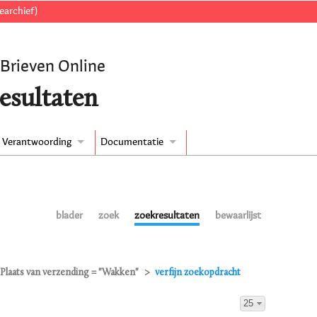
earchief)
 Brieven Online
esultaten
Verantwoording
Documentatie
blader
zoek
zoekresultaten
bewaarlijst
Plaats van verzending = "Wakken"
verfijn zoekopdracht
25