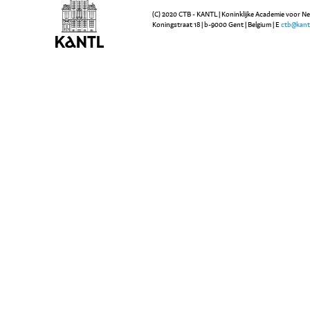
(C) 2020 CTB - KANTL | Koninklijke Academie voor N
Koningstraat 18 | b-9000 Gent | Belgium | E
ctb@kant