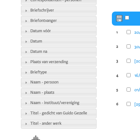
Correspondenten - personen
Briefschrijver
Briefontvanger
Datum vóór
20/
1
Datum
30/
2
Datum na
[2
3
Plaats van verzending
Brieftype
16/
4
Naam - persoon
01
5
Naam - plaats
Naam - instituut/vereniging
[25
6
Titel - gedicht van Guido Gezelle
Titel - ander werk