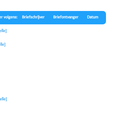
er volgens:
Briefschrijver
Briefontvanger
Datum
lle]
lle]
lle]