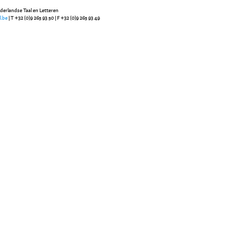
ederlandse Taal en Letteren
l.be
| T +32 (0)9 265 93 50 | F +32 (0)9 265 93 49