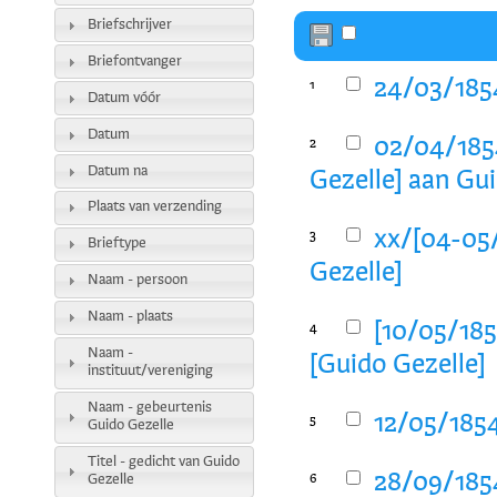
Briefschrijver
Briefontvanger
24/03/1854
1
Datum vóór
Datum
02/04/1854
2
Datum na
Gezelle] aan Gu
Plaats van verzending
xx/[04-05/
3
Brieftype
Gezelle]
Naam - persoon
Naam - plaats
[10/05/185
4
Naam -
[Guido Gezelle]
instituut/vereniging
Naam - gebeurtenis
12/05/1854
5
Guido Gezelle
Titel - gedicht van Guido
28/09/1854
Gezelle
6