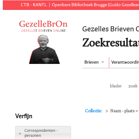
CTB - KANTL
Openbare Bibliotheek Brugge (Guido Gezellear
Gezelles Brieven 
Zoekresulta
Brieven
Verantwoordi
blader
zoek
Collectie:
Naam - plaats =
Verfijn
Correspondenten -
personen