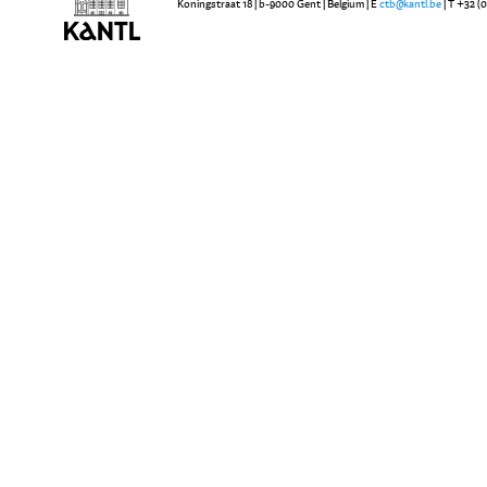
Koningstraat 18 | b-9000 Gent | Belgium | E
ctb@kantl.be
| T +32 (0