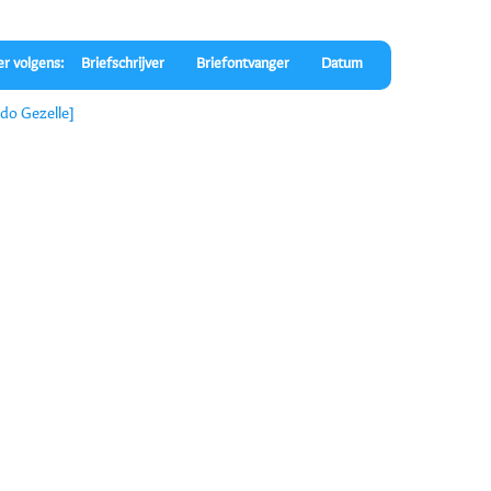
er volgens:
Briefschrijver
Briefontvanger
Datum
do Gezelle]