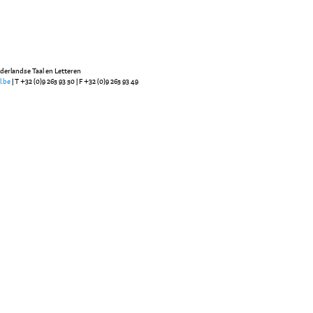
ederlandse Taal en Letteren
l.be
| T +32 (0)9 265 93 50 | F +32 (0)9 265 93 49