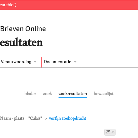
earchief)
 Brieven Online
esultaten
Verantwoording
Documentatie
blader
zoek
zoekresultaten
bewaarlijst
Naam - plaats = "Calais"
verfijn zoekopdracht
25