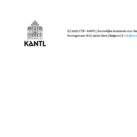
(C) 2020 CTB - KANTL | Koninklijke Academie voor N
Koningstraat 18 | b-9000 Gent | Belgium | E
ctb@kant