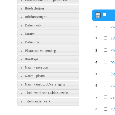
Correspondenten - personen
Briefschrijver
Briefontvanger
Datum vóór
07/
1
Datum
19/
2
Datum na
xx/
3
Plaats van verzending
Brieftype
20
4
Naam - persoon
[04
5
Naam - plaats
Naam - instituut/vereniging
05
6
Titel - werk van Guido Gezelle
08
7
Titel - ander werk
15/
8