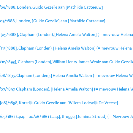
/09/1888, Londen, Guido Gezelle aan [Mathilde Catteeuw]
/09/1888, Londen, [Guido Gezelle] aan [Mathilde Catteeuw]
/[09/1888], Clapham (Londen), [Helena Amelia Walton] (= mevrouw Helena 
/11/[1888], Clapham (Londen), [Helena Amelia Walton] (= mevrouw Helena 
9/12/1893], Clapham (Londen), William Henry James Weale aan Guido Gezell
/08/1895, Clapham (Londen), [Helena Amelia Walton (= mevrouw Helena We
/07/1897, Clapham (Londen), [Helena Amelia Walton] (= mevrouw Helena We
[08]/1898, Kortrijk, Guido Gezelle aan [Willem Lodewijk De Vreese]
/05/1861 t.p.q. - 20/06/1861 t.a.q.], Brugge, [Jemima Stroud] (= Mevrouw