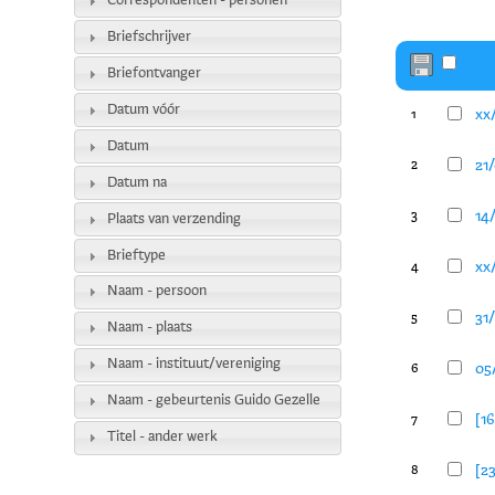
Correspondenten - personen
Briefschrijver
Briefontvanger
Datum vóór
xx
1
Datum
21/
2
Datum na
14/
3
Plaats van verzending
Brieftype
xx
4
Naam - persoon
31
5
Naam - plaats
Naam - instituut/vereniging
05
6
Naam - gebeurtenis Guido Gezelle
[1
7
Titel - ander werk
[2
8