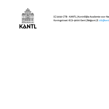
(C) 2020 CTB - KANTL | Koninklijke Academie voor N
Koningstraat 18 | b-9000 Gent | Belgium | E
ctb@kant