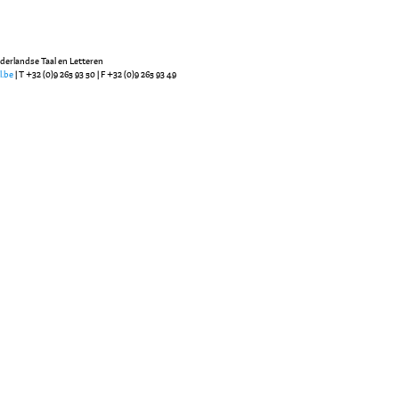
ederlandse Taal en Letteren
l.be
| T +32 (0)9 265 93 50 | F +32 (0)9 265 93 49