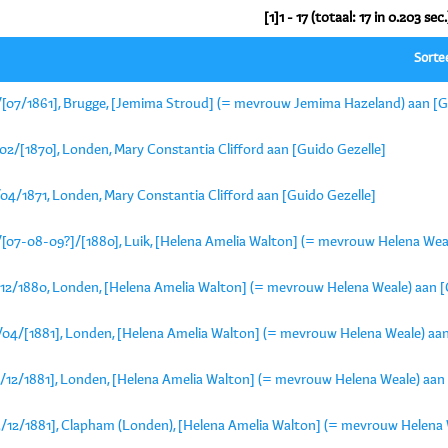
[1]1 - 17 (totaal: 17 in 0.203 sec.
Sorte
/[07/1861], Brugge, [Jemima Stroud] (= mevrouw Jemima Hazeland) aan [G
02/[1870], Londen, Mary Constantia Clifford aan [Guido Gezelle]
04/1871, Londen, Mary Constantia Clifford aan [Guido Gezelle]
/[07-08-09?]/[1880], Luik, [Helena Amelia Walton] (= mevrouw Helena Weal
/12/1880, Londen, [Helena Amelia Walton] (= mevrouw Helena Weale) aan [
/04/[1881], Londen, [Helena Amelia Walton] (= mevrouw Helena Weale) aan
6/12/1881], Londen, [Helena Amelia Walton] (= mevrouw Helena Weale) aan
3/12/1881], Clapham (Londen), [Helena Amelia Walton] (= mevrouw Helena 