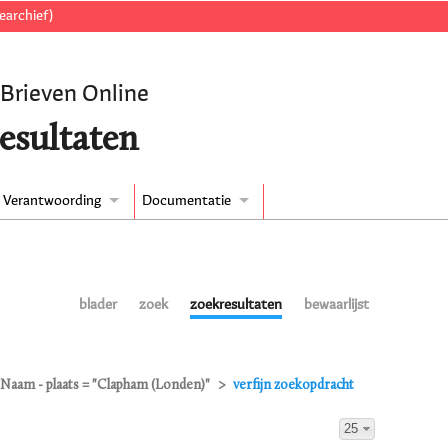
earchief)
 Brieven Online
esultaten
Verantwoording
Documentatie
blader
zoek
zoekresultaten
bewaarlijst
Naam - plaats = "Clapham (Londen)"
verfijn zoekopdracht
25