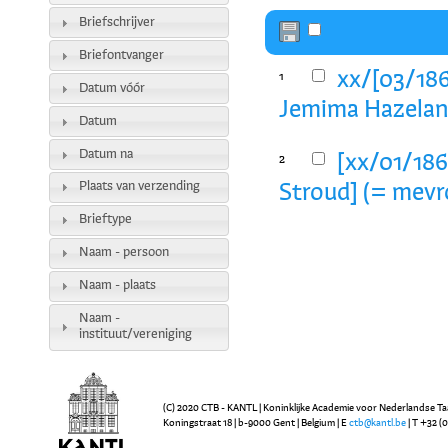
Briefschrijver
Briefontvanger
xx/[03/186
1
Datum vóór
Jemima Hazeland
Datum
Datum na
[xx/01/1860
2
Plaats van verzending
Stroud] (= mevr
Brieftype
Naam - persoon
Naam - plaats
Naam -
instituut/vereniging
(C) 2020 CTB - KANTL | Koninklijke Academie voor Nederlandse Ta
Koningstraat 18 | b-9000 Gent | Belgium | E
ctb@kantl.be
| T +32 (0