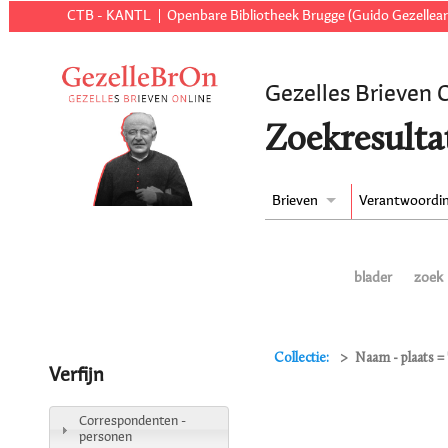
CTB - KANTL
Openbare Bibliotheek Brugge (Guido Gezellear
Gezelles Brieven 
Zoekresulta
Brieven
Verantwoordi
blader
zoek
Collectie:
Naam - plaats = 
Verfijn
Correspondenten -
personen