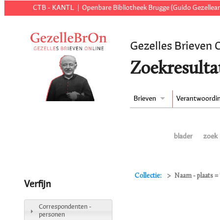
CTB - KANTL
Openbare Bibliotheek Brugge (Guido Gezellear
Gezelles Brieven 
Zoekresulta
Brieven
Verantwoordi
blader
zoek
Collectie:
Naam - plaats =
Verfijn
Correspondenten -
personen