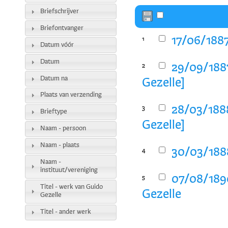
Briefschrijver
Briefontvanger
17/06/1887
1
Datum vóór
Datum
29/09/1887
2
Datum na
Gezelle]
Plaats van verzending
28/03/1888
3
Brieftype
Gezelle]
Naam - persoon
Naam - plaats
30/03/1888
4
Naam -
instituut/vereniging
07/08/1890
5
Titel - werk van Guido
Gezelle
Gezelle
Titel - ander werk