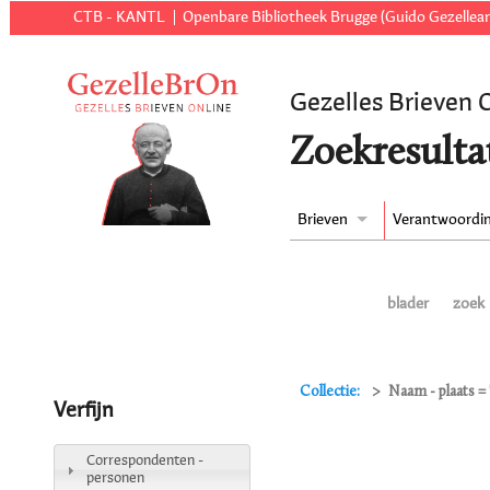
CTB - KANTL
Openbare Bibliotheek Brugge (Guido Gezellear
Gezelles Brieven 
Zoekresulta
Brieven
Verantwoordi
blader
zoek
Collectie:
Naam - plaats =
Verfijn
Correspondenten -
personen