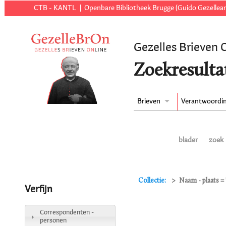
CTB - KANTL
Openbare Bibliotheek Brugge (Guido Gezellear
Gezelles Brieven 
Zoekresulta
Brieven
Verantwoordi
blader
zoek
Collectie:
Naam - plaats =
Verfijn
Correspondenten -
personen