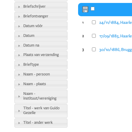
Briefschrijver
Briefontvanger
24/11/1884, Haarl
1
Datum vóór
Datum
17/09/1885, Haarl
2
Datum na
30/10/1886, Brugge
3
Plaats van verzending
Brieftype
Naam - persoon
Naam - plaats
Naam -
instituut/vereniging
Titel - werk van Guido
Gezelle
Titel - ander werk