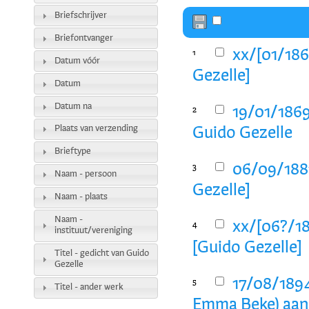
Briefschrijver
Briefontvanger
xx/[01/186
1
Datum vóór
Gezelle]
Datum
Datum na
19/01/1869
2
Plaats van verzending
Guido Gezelle
Brieftype
06/09/1881
3
Naam - persoon
Gezelle]
Naam - plaats
Naam -
xx/[06?/18
4
instituut/vereniging
[Guido Gezelle]
Titel - gedicht van Guido
Gezelle
17/08/189
5
Titel - ander werk
Emma Beke) aan 