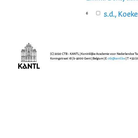
s.d., Koek
6
(C) 2020 CTB - KANTL | Koninklijke Academie voor Nederlandse Ta
Koningstraat 18 | b-9000 Gent | Belgium | E
ctb@kantl.be
| T +32 (0