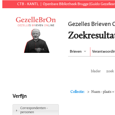
CTB - KANTL
Openbare Bibliotheek Brugge (Guido Gezellear
Gezelles Brieven 
Zoekresulta
Brieven
Verantwoordi
blader
zoek
Collectie:
Naam - plaats =
Verfijn
Correspondenten -
personen