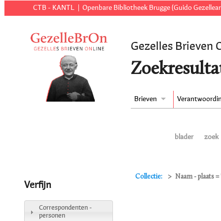
CTB - KANTL
Openbare Bibliotheek Brugge (Guido Gezellear
Gezelles Brieven 
Zoekresulta
Brieven
Verantwoordi
blader
zoek
Collectie:
Naam - plaats = 
Verfijn
Correspondenten -
personen