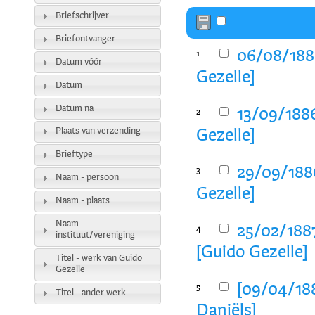
Briefschrijver
Briefontvanger
06/08/1886
1
Datum vóór
Gezelle]
Datum
Datum na
13/09/1886
2
Plaats van verzending
Gezelle]
Brieftype
29/09/1886
3
Naam - persoon
Gezelle]
Naam - plaats
Naam -
25/02/1887
4
instituut/vereniging
[Guido Gezelle]
Titel - werk van Guido
Gezelle
[09/04/188
5
Titel - ander werk
Daniëls]