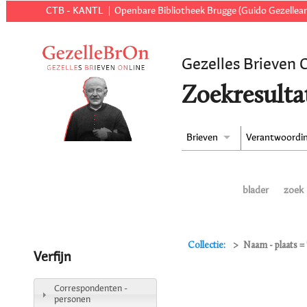
CTB - KANTL
Openbare Bibliotheek Brugge (Guido Gezellear
Gezelles Brieven 
Zoekresulta
Brieven
Verantwoordi
blader
zoek
Collectie:
Naam - plaats = 
Verfijn
Correspondenten -
personen