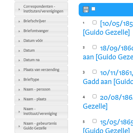
Correspondenten -
instituten/verenigingen
Briefschrijver
[10/05/185
1
Briefontvanger
[Guido Gezelle]
Datum vóór
18/09/1860
2
Datum
aan [Guido Geze
Datum na
Plaats van verzending
10/11/1861
3
Brieftype
Gadd aan [Guido
Naam - persoon
20/08/1864
4
Naam - plaats
Gezelle]
Naam -
instituut/vereniging
15/05/186
5
Naam - gebeurtenis
Guido Gezelle
[Guido Gezelle]