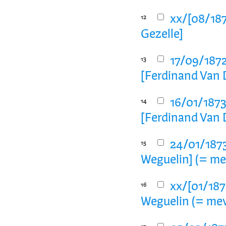
xx/[08/187
12
Gezelle]
17/09/1872
13
[Ferdinand Van 
16/01/1873
14
[Ferdinand Van 
24/01/1873
15
Weguelin] (= m
xx/[01/187
16
Weguelin (= me