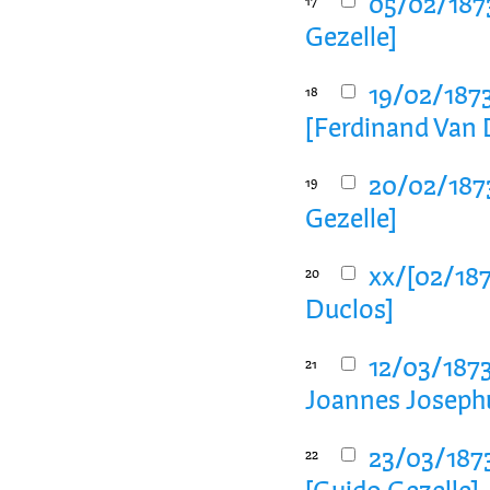
05/02/1873
17
Gezelle]
19/02/1873
18
[Ferdinand Van 
20/02/1873
19
Gezelle]
xx/[02/187
20
Duclos]
12/03/1873
21
Joannes Josephu
23/03/1873
22