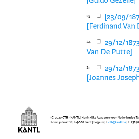
[Guido Gezelle]
[23/09/187
23
[Ferdinand Van 
29/12/1873
24
Van De Putte]
29/12/1873
25
[Joannes Joseph
(C) 2020 CTB - KANTL | Koninklijke Academie voor Nederlandse Ta
Koningstraat 18 | b-9000 Gent | Belgium | E
ctb@kantl.be
| T +32 (0