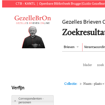
CTB - KANTL
Openbare Bibliotheek Brugge (Guido Gezellear
Gezelles Brieven 
Zoekresulta
Brieven
Verantwoordi
blader
zoek
Collectie:
Naam - plaats =
Verfijn
Correspondenten -
personen