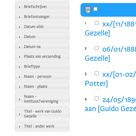
Briefschrijver
Briefontvanger
xx/[11/188
1
Datum vóór
Gezelle]
Datum
Datum na
06/01/1888
2
Plaats van verzending
Gezelle]
Brieftype
xx/[01-02/
3
Naam - persoon
Potter]
Naam - plaats
Naam -
24/05/189
4
instituut/vereniging
aan [Guido Geze
Titel - werk van Guido
Gezelle
Titel - ander werk