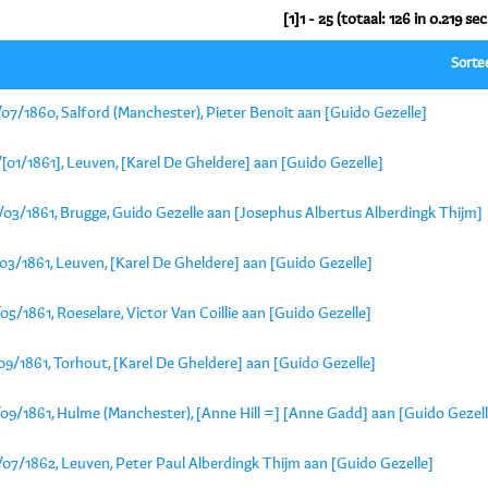
[1]1 - 25 (totaal: 126 in 0.219 sec
Sorte
07/1860, Salford (Manchester), Pieter Benoit aan [Guido Gezelle]
[01/1861], Leuven, [Karel De Gheldere] aan [Guido Gezelle]
/03/1861, Brugge, Guido Gezelle aan [Josephus Albertus Alberdingk Thijm]
03/1861, Leuven, [Karel De Gheldere] aan [Guido Gezelle]
05/1861, Roeselare, Victor Van Coillie aan [Guido Gezelle]
09/1861, Torhout, [Karel De Gheldere] aan [Guido Gezelle]
/09/1861, Hulme (Manchester), [Anne Hill =] [Anne Gadd] aan [Guido Gezell
/07/1862, Leuven, Peter Paul Alberdingk Thijm aan [Guido Gezelle]