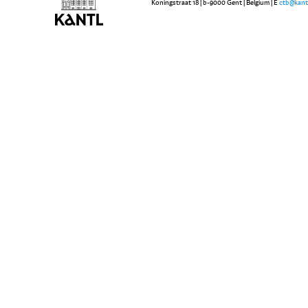
Koningstraat 18 | b-9000 Gent | Belgium | E
ctb@kant