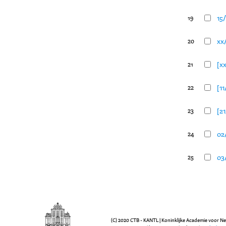
15/
19
xx/
20
[xx
21
[11
22
[21
23
02
24
03/
25
(C) 2020 CTB - KANTL | Koninklijke Academie voor N