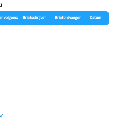
.)
er volgens:
Briefschrijver
Briefontvanger
Datum
e]