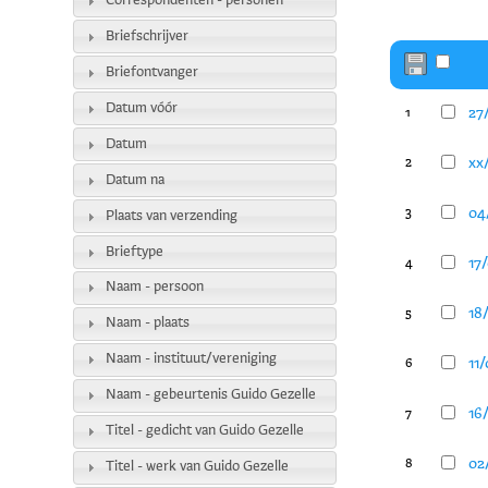
Correspondenten - personen
Briefschrijver
Briefontvanger
Datum vóór
27/
1
Datum
xx/
2
Datum na
04
3
Plaats van verzending
Brieftype
17/
4
Naam - persoon
18/
5
Naam - plaats
Naam - instituut/vereniging
11/
6
Naam - gebeurtenis Guido Gezelle
16
7
Titel - gedicht van Guido Gezelle
02
8
Titel - werk van Guido Gezelle