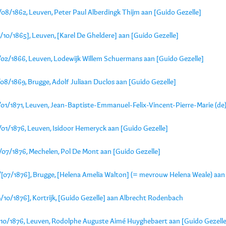
/08/1862, Leuven, Peter Paul Alberdingk Thijm aan [Guido Gezelle]
/10/1865], Leuven, [Karel De Gheldere] aan [Guido Gezelle]
/02/1866, Leuven, Lodewijk Willem Schuermans aan [Guido Gezelle]
08/1869, Brugge, Adolf Juliaan Duclos aan [Guido Gezelle]
/01/1871, Leuven, Jean-Baptiste-Emmanuel-Felix-Vincent-Pierre-Marie (de
/01/1876, Leuven, Isidoor Hemeryck aan [Guido Gezelle]
/07/1876, Mechelen, Pol De Mont aan [Guido Gezelle]
/[07/1876], Brugge, [Helena Amelia Walton] (= mevrouw Helena Weale) aan 
/10/1876], Kortrijk, [Guido Gezelle] aan Albrecht Rodenbach
/10/1876, Leuven, Rodolphe Auguste Aimé Huyghebaert aan [Guido Gezelle