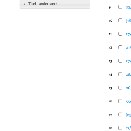
Titel - ander werk
03
9
[18
10
27
11
01/
12
27
13
28
14
06
15
xx
16
[09
17
17
18