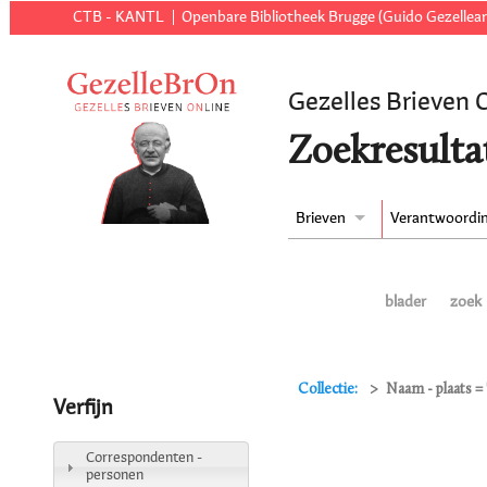
CTB - KANTL
Openbare Bibliotheek Brugge (Guido Gezellear
Gezelles Brieven 
Zoekresulta
Brieven
Verantwoordi
blader
zoek
Collectie:
Naam - plaats =
Verfijn
Correspondenten -
personen