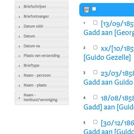
Briefschrijver
Briefontvanger
[13/09/185
1
Datum vóór
Gadd aan [Georg
Datum
Datum na
xx/[10/185
2
Plaats van verzending
[Guido Gezelle]
Brieftype
23/03/1858
3
Naam - persoon
Gadd aan Guido
Naam - plaats
Naam -
18/08/1858
4
instituut/vereniging
Gadd] aan [Guid
[30/12/186
5
Gadd aan [Guido