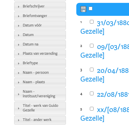
Briefschrijver
Briefontvanger
31/03/1880
1
Datum vóór
Gezelle]
Datum
Datum na
09/[03/188
2
Plaats van verzending
Gezelle]
Brieftype
20/04/188
3
Naam - persoon
Gezelle]
Naam - plaats
Naam -
22/08/1881
4
instituut/vereniging
Titel - werk van Guido
xx/[08/188
5
Gezelle
Gezelle]
Titel - ander werk