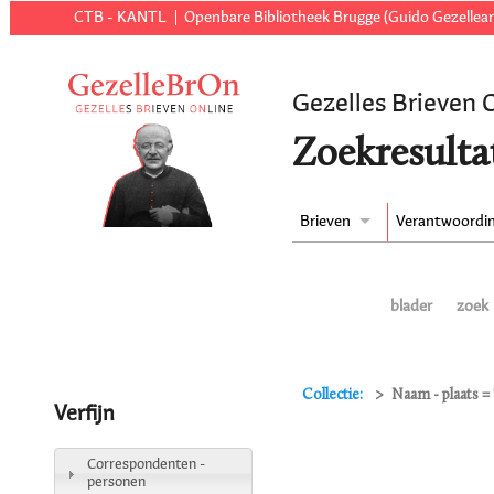
CTB - KANTL
Openbare Bibliotheek Brugge (Guido Gezellear
Gezelles Brieven 
Zoekresulta
Brieven
Verantwoordi
blader
zoek
Collectie:
Naam - plaats =
Verfijn
Correspondenten -
personen