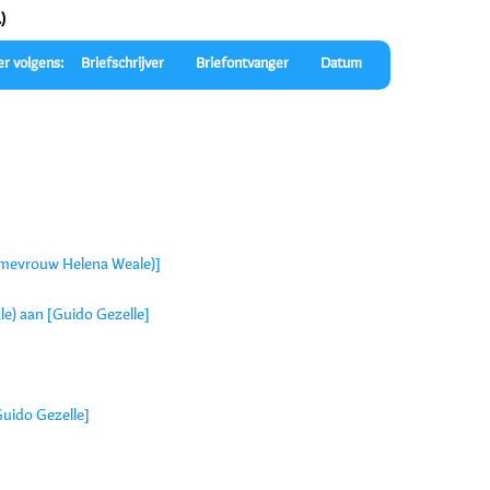
)
er volgens:
Briefschrijver
Briefontvanger
Datum
= mevrouw Helena Weale)]
e) aan [Guido Gezelle]
uido Gezelle]