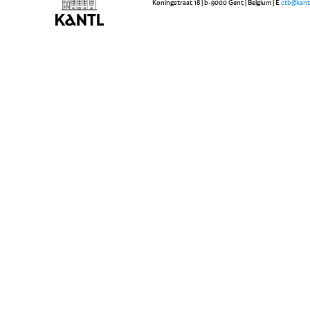
Koningstraat 18 | b-9000 Gent | Belgium | E
ctb@kant