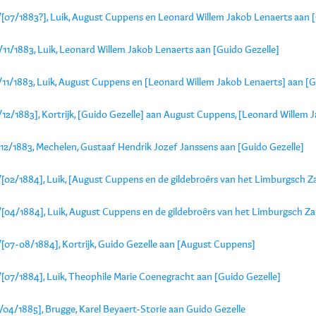
/[07/1883?], Luik, August Cuppens en Leonard Willem Jakob Lenaerts aan [
/11/1883, Luik, Leonard Willem Jakob Lenaerts aan [Guido Gezelle]
/11/1883, Luik, August Cuppens en [Leonard Willem Jakob Lenaerts] aan [G
/12/1883], Kortrijk, [Guido Gezelle] aan August Cuppens, [Leonard Willem Ja
/12/1883, Mechelen, Gustaaf Hendrik Jozef Janssens aan [Guido Gezelle]
/[02/1884], Luik, [August Cuppens en de gildebroêrs van het Limburgsch Z
/[04/1884], Luik, August Cuppens en de gildebroêrs van het Limburgsch Za
/[07-08/1884], Kortrijk, Guido Gezelle aan [August Cuppens]
/[07/1884], Luik, Theophile Marie Coenegracht aan [Guido Gezelle]
/04/1885], Brugge, Karel Beyaert-Storie aan Guido Gezelle