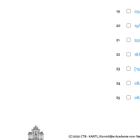
03
19
19/
20
25/
21
18/
22
[13
23
08
24
08/
25
(C) 2020 CTB - KANTL | Koninklijke Academie voor N