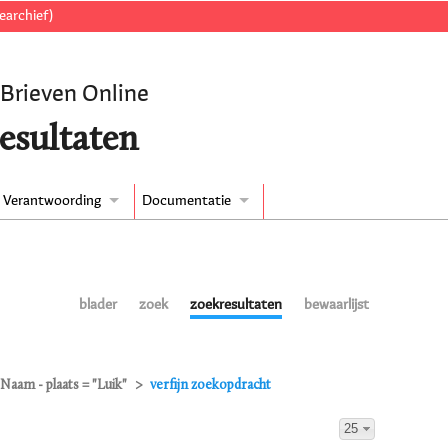
earchief)
 Brieven Online
esultaten
Verantwoording
Documentatie
blader
zoek
zoekresultaten
bewaarlijst
Naam - plaats = "Luik"
verfijn zoekopdracht
25