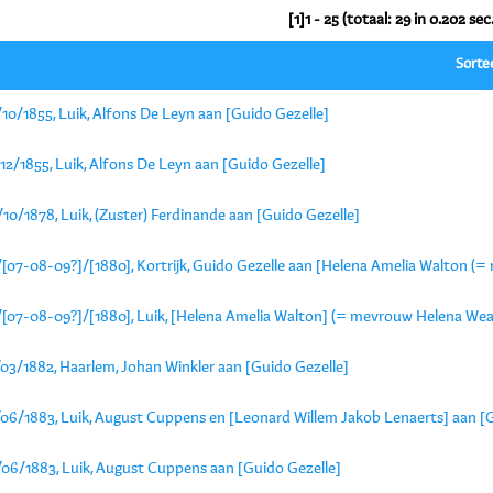
[1]1 - 25 (totaal: 29 in 0.202 sec.
Sorte
10/1855, Luik, Alfons De Leyn aan [Guido Gezelle]
12/1855, Luik, Alfons De Leyn aan [Guido Gezelle]
10/1878, Luik, (Zuster) Ferdinande aan [Guido Gezelle]
/[07-08-09?]/[1880], Kortrijk, Guido Gezelle aan [Helena Amelia Walton (
/[07-08-09?]/[1880], Luik, [Helena Amelia Walton] (= mevrouw Helena Weal
/03/1882, Haarlem, Johan Winkler aan [Guido Gezelle]
/06/1883, Luik, August Cuppens en [Leonard Willem Jakob Lenaerts] aan [G
/06/1883, Luik, August Cuppens aan [Guido Gezelle]