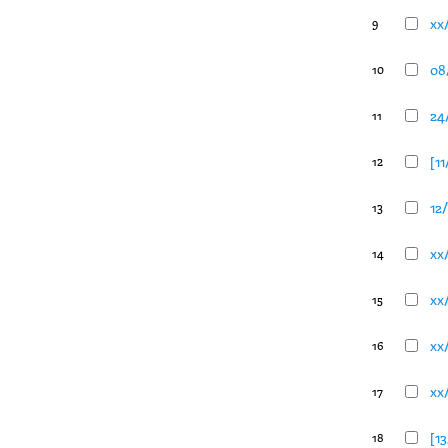
xx
9
08
10
24
11
[11
12
12
13
xx
14
xx
15
xx
16
xx
17
[13
18