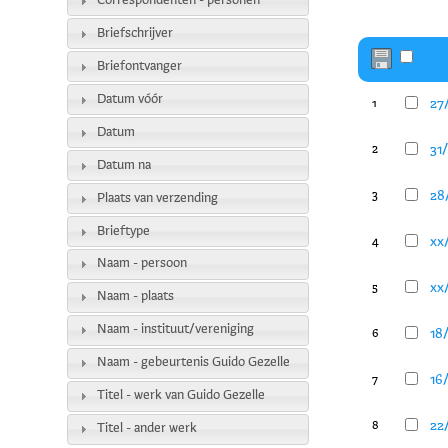
Correspondenten - personen
Briefschrijver
Briefontvanger
Datum vóór
27/
1
Datum
31/
2
Datum na
28/
3
Plaats van verzending
Brieftype
xx
4
Naam - persoon
xx
5
Naam - plaats
Naam - instituut/vereniging
18
6
Naam - gebeurtenis Guido Gezelle
16
7
Titel - werk van Guido Gezelle
22
8
Titel - ander werk