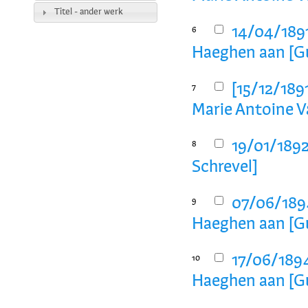
Titel - ander werk
14/04/1891
6
Haeghen aan [Gu
[15/12/189
7
Marie Antoine V
19/01/1892
8
Schrevel]
07/06/189
9
Haeghen aan [Gu
17/06/1894
10
Haeghen aan [Gu