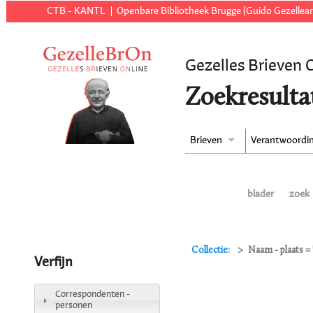
CTB - KANTL
Openbare Bibliotheek Brugge (Guido Gezellear
Gezelles Brieven 
Zoekresulta
Brieven
Verantwoordi
blader
zoek
Collectie:
Naam - plaats =
Verfijn
Correspondenten -
personen