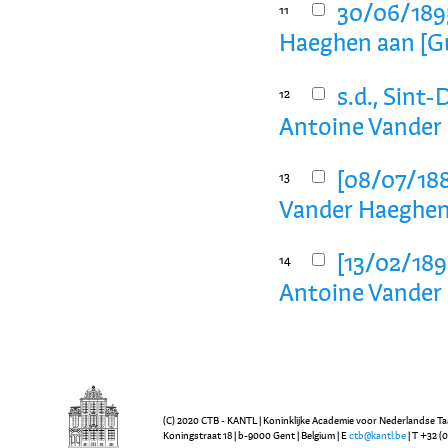
30/06/189
11
Haeghen aan [Gu
s.d., Sint
12
Antoine Vander 
[08/07/188
13
Vander Haeghen 
[13/02/189
14
Antoine Vander 
(C) 2020 CTB - KANTL | Koninklijke Academie voor Nederlandse Ta
Koningstraat 18 | b-9000 Gent | Belgium | E
ctb@kantl.be
| T +32 (0