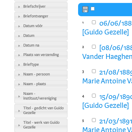
Briefschrijver
Briefontvanger
06/06/188
1
Datum vóór
[Guido Gezelle]
Datum
Datum na
[08/06/188
2
Plaats van verzending
Vander Haeghen
Brieftype
21/08/188
3
Naam - persoon
Marie Antoine V
Naam - plaats
Naam -
15/09/189
4
instituut/vereniging
[Guido Gezelle]
Titel - gedicht van Guido
Gezelle
21/03/189
5
Titel - werk van Guido
Gezelle
Marie Antoine V