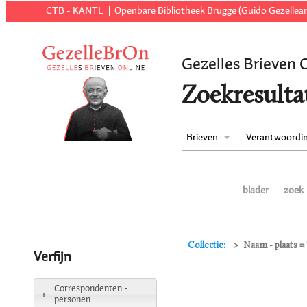
CTB - KANTL
Openbare Bibliotheek Brugge (Guido Gezellear
Gezelles Brieven 
Zoekresulta
Brieven
Verantwoordi
blader
zoek
Collectie:
Naam - plaats =
Verfijn
Correspondenten -
personen