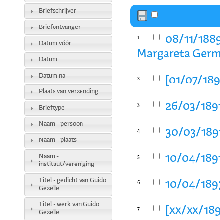
Briefschrijver
Briefontvanger
08/11/1889
1
Datum vóór
Margareta Germ
Datum
Datum na
[01/07/189
2
Plaats van verzending
26/03/1891
3
Brieftype
Naam - persoon
30/03/1891
4
Naam - plaats
10/04/1891
Naam -
5
instituut/vereniging
Titel - gedicht van Guido
10/04/1893
6
Gezelle
Titel - werk van Guido
[xx/xx/1893
7
Gezelle