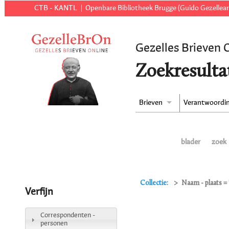
CTB - KANTL
Openbare Bibliotheek Brugge (Guido Gezellear
Gezelles Brieven 
Zoekresulta
Brieven
Verantwoordi
blader
zoek
Collectie:
Naam - plaats =
Verfijn
Correspondenten -
personen