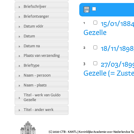
Briefschrijver
Briefontvanger
15/01/1884
1
Datum vóór
Gezelle
Datum
Datum na
18/11/1898
2
Plaats van verzending
27/03/1899
3
Brieftype
Gezelle (= Zust
Naam - persoon
Naam - plaats
Titel - werk van Guido
Gezelle
Titel - ander werk
(C) 2020 CTB - KANTL | Koninklijke Academie voor Nederlandse Ta